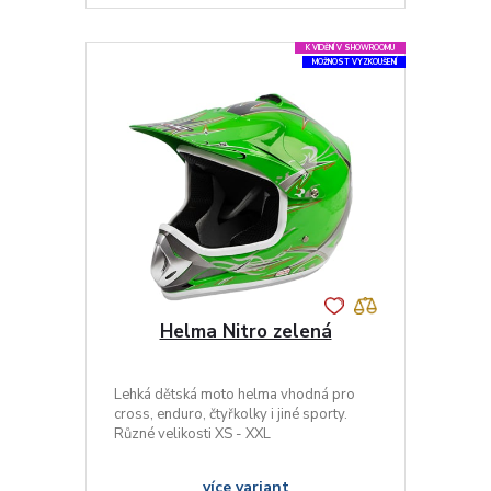
K VIDĚNÍ V SHOWROOMU
MOŽNOST VYZKOUŠENÍ
Helma Nitro zelená
Lehká dětská moto helma vhodná pro
cross, enduro, čtyřkolky i jiné sporty.
Různé velikosti XS - XXL
více variant