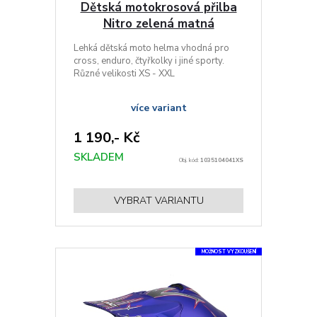
Dětská motokrosová přilba
Nitro zelená matná
Lehká dětská moto helma vhodná pro
cross, enduro, čtyřkolky i jiné sporty.
Různé velikosti XS - XXL
více variant
1 190,- Kč
SKLADEM
Obj. kód:
1035104041XS
VYBRAT VARIANTU
MOŽNOST VYZKOUŠENÍ