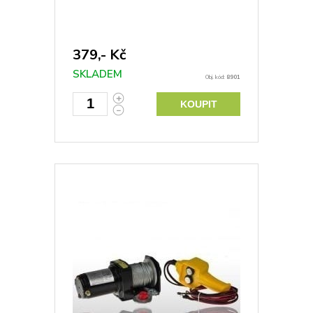
379,- Kč
SKLADEM
Obj. kód:
8901
KOUPIT