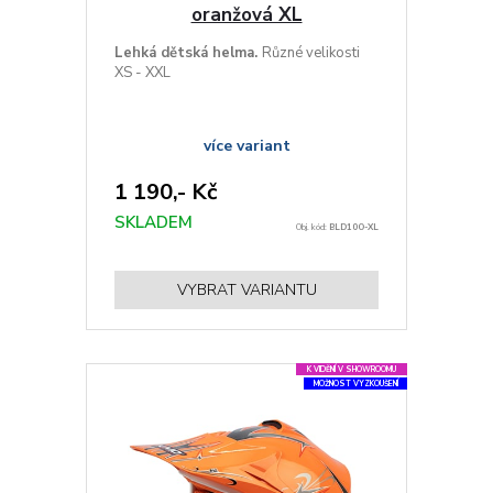
oranžová XL
Lehká dětská helma.
Různé velikosti
XS - XXL
více variant
1 190,- Kč
SKLADEM
Obj. kód:
BLD10O-XL
VYBRAT VARIANTU
K VIDĚNÍ V SHOWROOMU
MOŽNOST VYZKOUŠENÍ