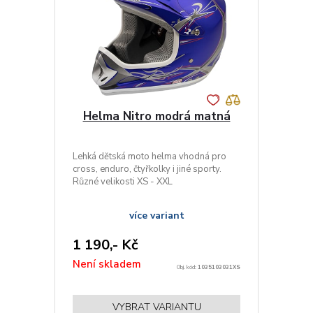
Helma Nitro modrá matná
Lehká dětská moto helma vhodná pro
cross, enduro, čtyřkolky i jiné sporty.
Různé velikosti XS - XXL
více variant
1 190,- Kč
Není skladem
Obj. kód:
1035103031XS
VYBRAT VARIANTU