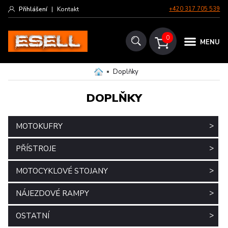
Přihlášení
|
Kontakt
+420 317 705 539
0
MENU
Doplňky
DOPLŇKY
>
MOTOKUFRY
>
PŘÍSTROJE
>
MOTOCYKLOVÉ STOJANY
>
NÁJEZDOVÉ RAMPY
>
OSTATNÍ