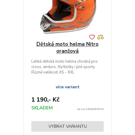
Dětská moto helma Nitro
oranžová
Lehká dětská moto helma vhodná pro
cross, enduro, čtyřkolky i jiné sporty.
Různé velikosti XS - XXL
více variant
1 190,- Kč
SKLADEM
Obj. kód:
1035107070-5
VYBRAT VARIANTU