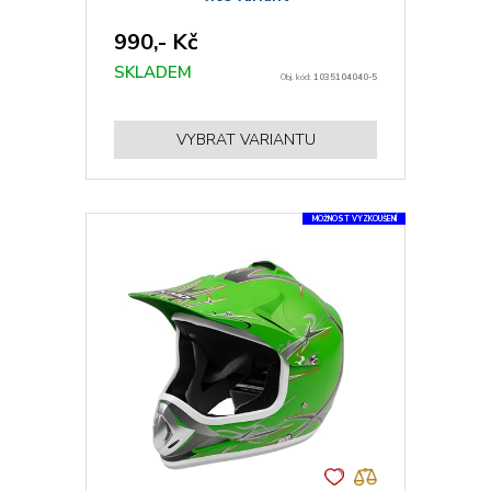
990,- Kč
SKLADEM
Obj. kód:
1035104040-5
VYBRAT VARIANTU
MOŽNOST VYZKOUŠENÍ