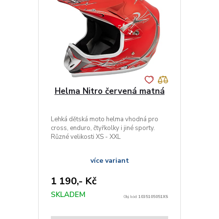
Helma Nitro červená matná
Lehká dětská moto helma vhodná pro
cross, enduro, čtyřkolky i jiné sporty.
Různé velikosti XS - XXL
více variant
1 190,- Kč
SKLADEM
Obj. kód:
1035105051XS