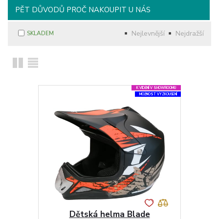
PĚT DŮVODŮ PROČ NAKOUPIT U NÁS
Nejlevnější
Nejdražší
SKLADEM
K VIDĚNÍ V SHOWROOMU
MOŽNOST VYZKOUŠENÍ
Dětská helma Blade