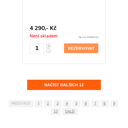
4 290,- Kč
Není skladem
Obj. kód:
P3500-1D
REZERVOVAT
PŘEDCHOZÍ
1
2
3
4
5
6
7
8
9
10
DALŠÍ