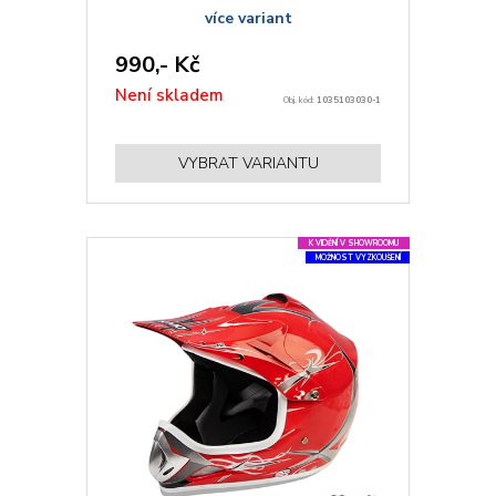
více variant
990,- Kč
Není skladem
Obj. kód:
1035103030-1
VYBRAT VARIANTU
K VIDĚNÍ V SHOWROOMU
MOŽNOST VYZKOUŠENÍ