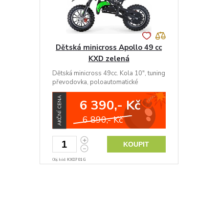
Dětská minicross Apollo 49 cc
KXD zelená
Dětská minicross 49cc. Kola 10", tuning
převodovka, poloautomatické
startování, automat, stavitelné zadní
odpružení
AKČNÍ CENA
6 390,- Kč
6 890,- Kč
KOUPIT
Obj. kód:
KXD701G