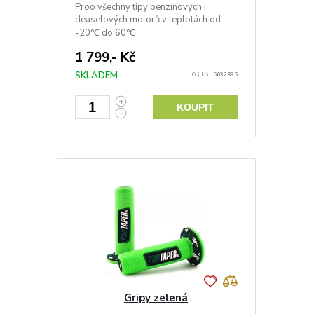
Proo všechny tipy benzínových i
deaselových motorů v teplotách od
-20℃ do 60℃
1 799,- Kč
SKLADEM
Obj. kód:
5032836
KOUPIT
Gripy zelená