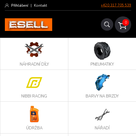
Přihlášení
|
Kontakt
+420 317 705 539
0
NÁHRADNÍ DÍLY
PNEUMATIKY
NIBBI RACING
BARVY NA BRZDY
ÚDRŽBA
NÁŘADÍ