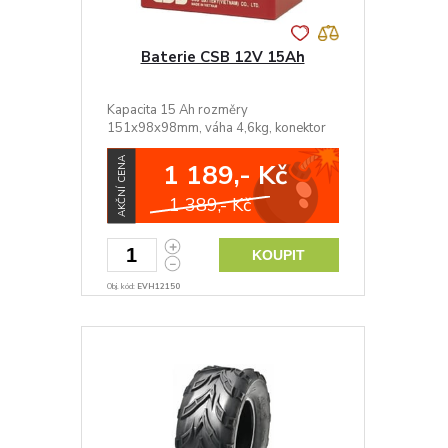
Baterie CSB 12V 15Ah
Kapacita 15 Ah rozměry
151x98x98mm, váha 4,6kg, konektor
Faston (široký 6,3 mm)
AKČNÍ CENA
1 189,- Kč
1 389,- Kč
KOUPIT
Obj. kód:
EVH12150