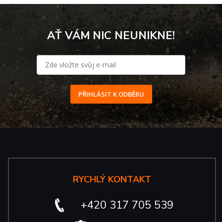
AŤ VÁM NIC NEUNIKNE!
PŘIHLÁSIT K ODBĚRU
RYCHLÝ KONTAKT
+420 317 705 539