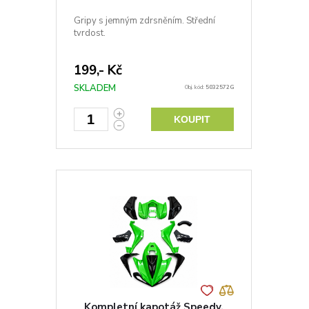
Gripy s jemným zdrsněním. Střední
tvrdost.
199,- Kč
SKLADEM
Obj. kód:
5032572G
KOUPIT
Kompletní kapotáž Speedy,