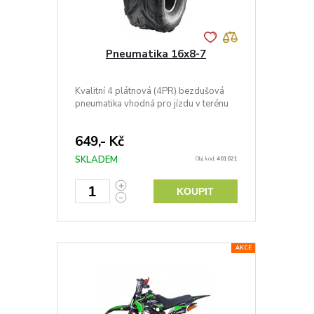
Pneumatika 16x8-7
Kvalitní 4 plátnová (4PR) bezdušová
pneumatika vhodná pro jízdu v terénu
649,- Kč
SKLADEM
Obj. kód:
401021
KOUPIT
AKCE