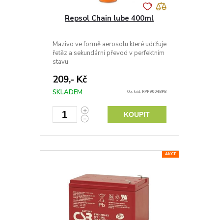
Repsol Chain lube 400ml
Mazivo ve formě aerosolu které udržuje
řetěz a sekundární převod v perfektním
stavu
209,- Kč
SKLADEM
Obj. kód:
RPP9004BPB
KOUPIT
AKCE