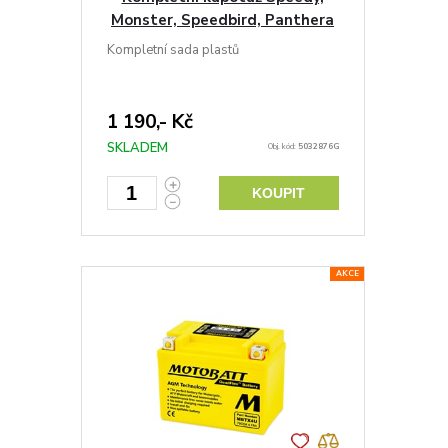
Monster, Speedbird, Panthera
110cc, 125cc zelená
Kompletní sada plastů
1 190,- Kč
SKLADEM
Obj. kód:
5032876G
KOUPIT
AKCE