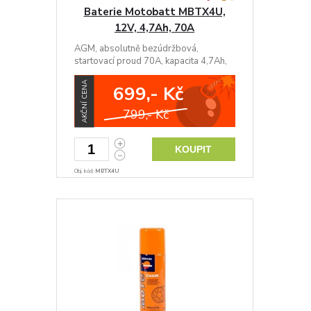
Baterie Motobatt MBTX4U,
12V, 4,7Ah, 70A
AGM, absolutně bezúdržbová,
startovací proud 70A, kapacita 4,7Ah,
rozměry DxŠxV 114x71x86 mm, USA
AKČNÍ CENA
699,- Kč
799,- Kč
KOUPIT
Obj. kód:
MBTX4U