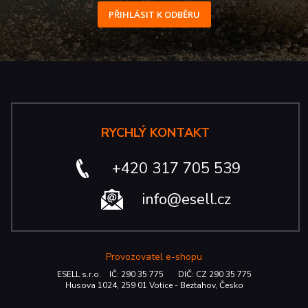
PŘIHLÁSIT K ODBĚRU
RYCHLÝ KONTAKT
+420 317 705 539
info@esell.cz
Provozovatel e-shopu
ESELL s.r.o. IČ: 290 35 775 DIČ: CZ 290 35 775
Husova 1024, 259 01 Votice - Beztahov, Česko