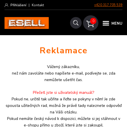
Přihlášení
|
Kontakt
+420 317 705 539
0
MENU
Reklamace
Vážený zákazníku,
n
ež nám zavoláte nebo napíšete e-mail, podívejte se, zda
nemůžete ušetřit čas.
Přečetl jste si uživatelský manuál?
Pokud ne, určitě tak učiňte a řiďte se pokyny v něm! Je zde
spousta užitečných rad, možná že právě tady naleznete odpověď
na Váši otázku.
Pokud nemáte český návod k dispozici, můžete si jej stáhnout v
e-shopu přímo u zboží, které jste si zakoupil.