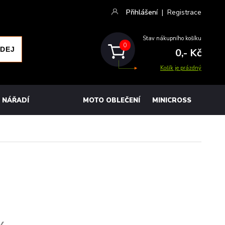
Přihlášení
|
Registrace
Stav nákupního košíku
0
0,- Kč
Košík je prázdný
NÁŘADÍ
MOTO OBLEČENÍ
MINICROSS