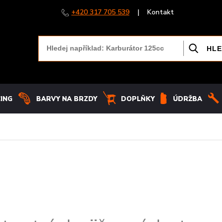
+420 317 705 539
|
Kontakt
CING
BARVY NA BRZDY
DOPLŇKY
ÚDRŽBA