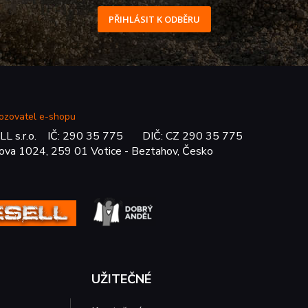
PŘIHLÁSIT K ODBĚRU
ozovatel e-shopu
LL s.r.o. IČ: 290 35 775 DIČ: CZ 290 35 775
ova 1024, 259 01 Votice - Beztahov, Česko
UŽITEČNÉ