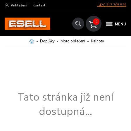
Přihlášení
|
Kontakt
+420 317 705 539
0
MENU
Doplňky
Moto oblečení
Kalhoty
Tato stránka již není
dostupná...