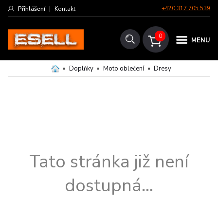
Přihlášení
|
Kontakt
+420 317 705 539
0
MENU
Doplňky
Moto oblečení
Dresy
Tato stránka již není
dostupná...