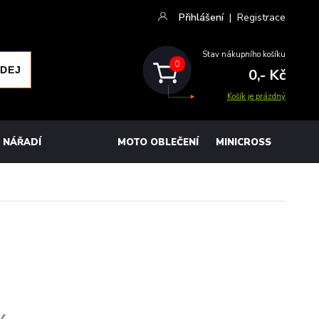
Přihlášení
|
Registrace
Stav nákupního košíku
0
0,- Kč
Košík je prázdný
NÁŘADÍ
MOTO OBLEČENÍ
MINICROSS