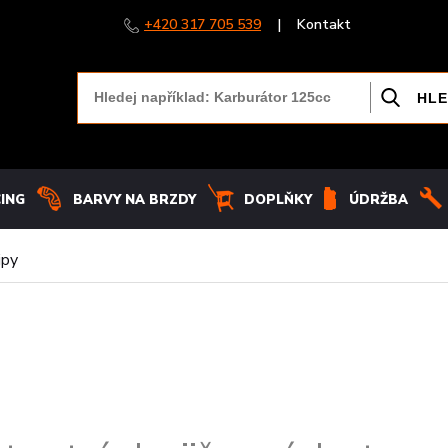
+420 317 705 539
|
Kontakt
CING
BARVY NA BRZDY
DOPLŇKY
ÚDRŽBA
ipy