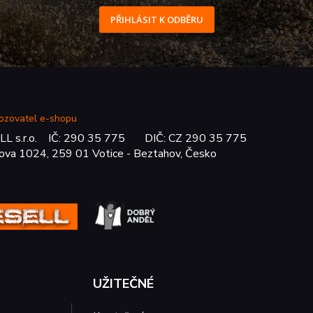
PŘIHLÁSIT K ODBĚRU
ozovatel e-shopu
LL s.r.o. IČ: 290 35 775 DIČ: CZ 290 35 775
ova 1024, 259 01 Votice - Beztahov, Česko
UŽITEČNÉ