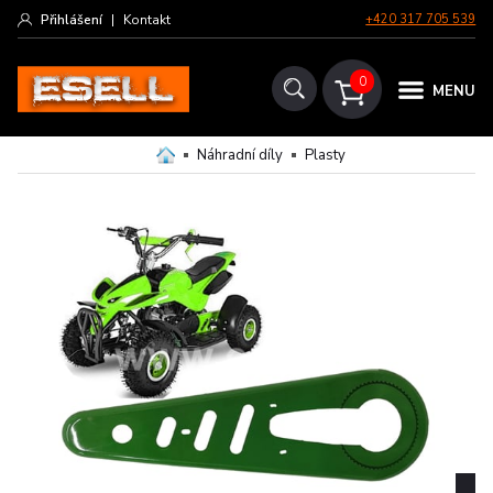
Přihlášení
|
Kontakt
+420 317 705 539
0
MENU
Náhradní díly
Plasty