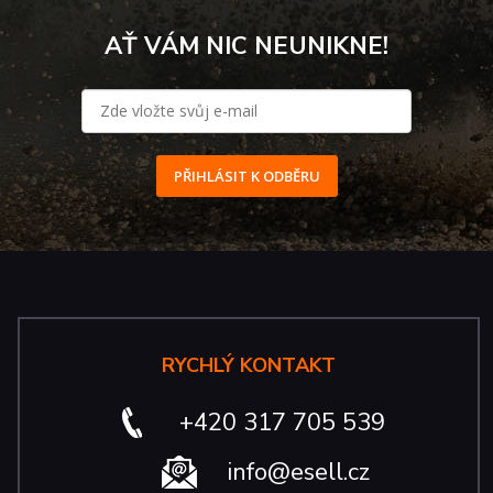
AŤ VÁM NIC NEUNIKNE!
PŘIHLÁSIT K ODBĚRU
RYCHLÝ KONTAKT
+420 317 705 539
info@esell.cz