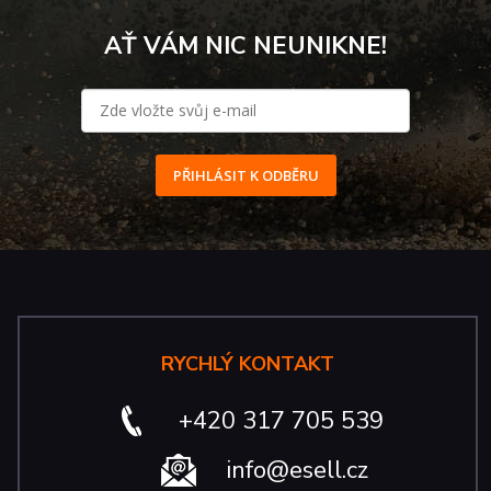
AŤ VÁM NIC NEUNIKNE!
PŘIHLÁSIT K ODBĚRU
RYCHLÝ KONTAKT
+420 317 705 539
info@esell.cz