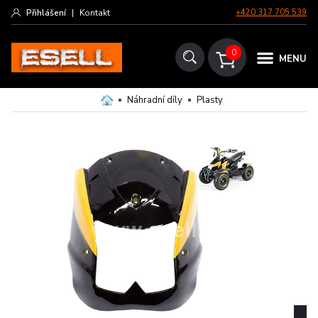
Přihlášení
|
Kontakt
+420 317 705 539
0
MENU
Náhradní díly
Plasty