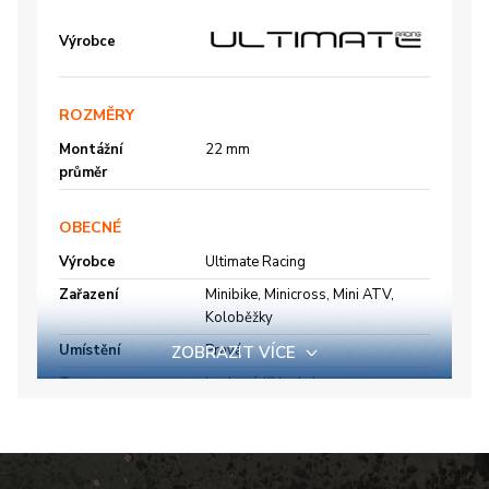
Výrobce
ROZMĚRY
Montážní
22 mm
průměr
OBECNÉ
Výrobce
Ultimate Racing
Zařazení
Minibike, Minicross, Mini ATV,
Koloběžky
Umístění
Pravá
ZOBRAZIT VÍCE
Typ
Lanková (2 lanka)
Spínač
Ne