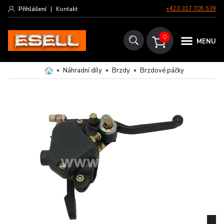
Přihlášení
|
Kontakt
+420 317 705 539
0
MENU
Náhradní díly
Brzdy
Brzdové páčky