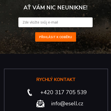
AŤ VÁM NIC NEUNIKNE!
PŘIHLÁSIT K ODBĚRU
RYCHLÝ KONTAKT
+420 317 705 539
info@esell.cz