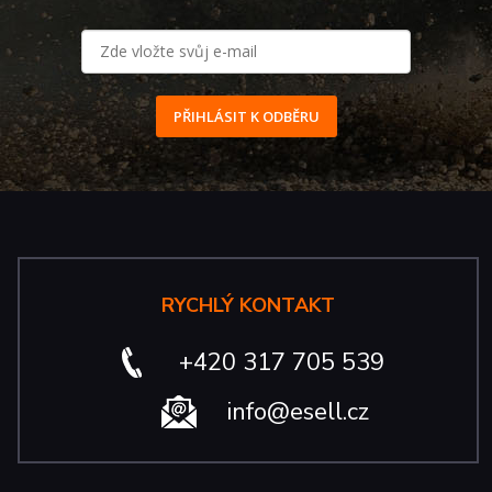
PŘIHLÁSIT K ODBĚRU
RYCHLÝ KONTAKT
+420 317 705 539
info@esell.cz