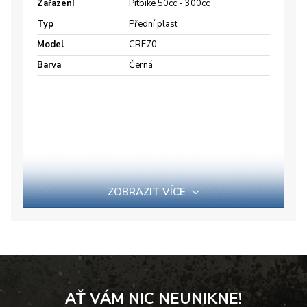
Zařazení
Pitbike 50cc - 300cc
Typ
Přední plast
Model
CRF70
Barva
Černá
ZOBRAZIT VÍCE
AŤ VÁM NIC NEUNIKNE!