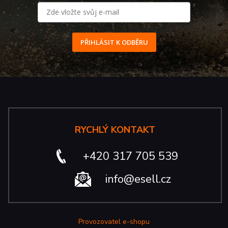
PŘIHLÁSIT K ODBĚRU
RYCHLÝ KONTAKT
+420 317 705 539
info@esell.cz
Provozovatel e-shopu