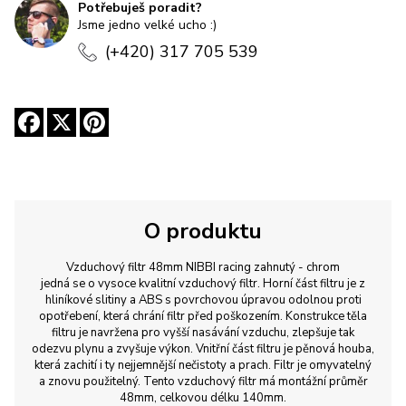
Potřebuješ poradit?
Jsme jedno velké ucho :)
(+420) 317 705 539
O produktu
Vzduchový filtr 48mm NIBBI racing zahnutý - chrom
jedná se o vysoce kvalitní vzduchový filtr. Horní část filtru je z
hliníkové slitiny a ABS s povrchovou úpravou odolnou proti
opotřebení, která chrání filtr před poškozením. Konstrukce těla
filtru je navržena pro vyšší nasávání vzduchu, zlepšuje tak
odezvu plynu a zvyšuje výkon. Vnitřní část filtru je pěnová houba,
která zachití i ty nejjemnější nečistoty a prach. Filtr je omyvatelný
a znovu použitelný. Tento vzduchový filtr má montážní průměr
48mm, celkovou délku 140mm.