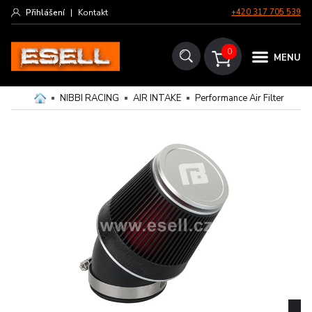
Přihlášení
|
Kontakt
+420 317 705 539
0
MENU
NIBBI RACING
AIR INTAKE
Performance Air Filter