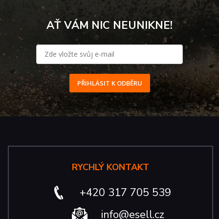
AŤ VÁM NIC NEUNIKNE!
PŘIHLÁSIT K ODBĚRU
RYCHLÝ KONTAKT
+420 317 705 539
info@esell.cz