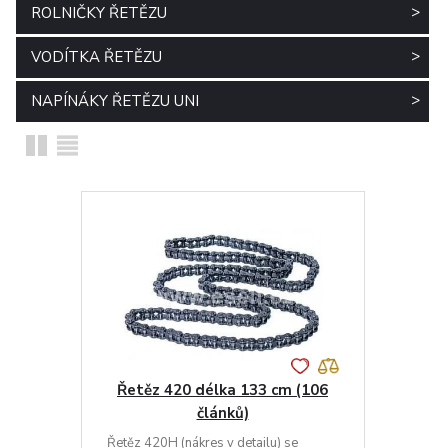
>
ROLNIČKY ŘETĚZU
>
VODÍTKA ŘETĚZU
>
NAPÍNÁKY ŘETĚZU UNI
Řetěz 420 délka 133 cm (106
článků)
Řetěz 420H (nákres v detailu) se