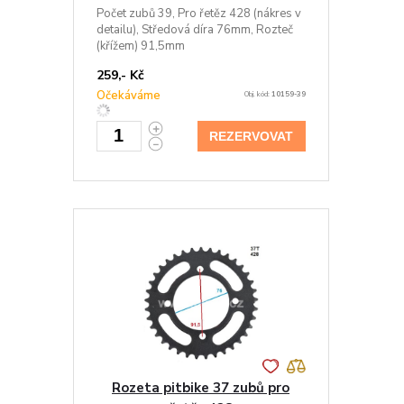
Počet zubů 39, Pro řetěz 428 (nákres v
detailu), Středová díra 76mm, Rozteč
(křížem) 91,5mm
259,- Kč
Očekáváme
Obj. kód:
10159-39
REZERVOVAT
Rozeta pitbike 37 zubů pro