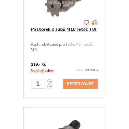
Pastorek 9 zubů M10 řetěz T8F
Pastorek 9 zubů pro řetěz T8F, závit
M10
119,- Kč
Není skladem
Obj. kód:
5030549-9
REZERVOVAT