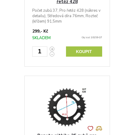
řetěz 428
Počet zubů 37, Pro řetěz 428 (nákres v
detailu), Středová díra 76mm, Rozteč
(křížem) 91,5mm
299,- Kč
SKLADEM
Obj. kód:
10159-37
KOUPIT