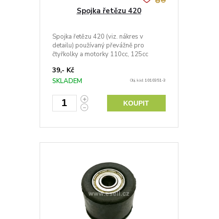
Spojka řetězu 420
Spojka řetězu 420 (viz. nákres v
detailu) používaný převážně pro
čtyřkolky a motorky 110cc, 125cc
39,- Kč
SKLADEM
Obj. kód:
1010351-3
KOUPIT