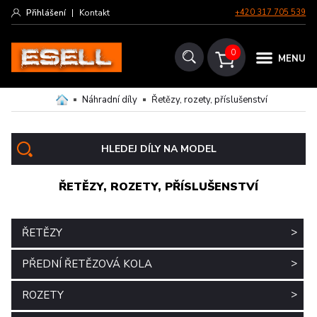
Přihlášení
|
Kontakt
+420 317 705 539
0
MENU
Náhradní díly
Řetězy, rozety, příslušenství
HLEDEJ DÍLY NA MODEL
ŘETĚZY, ROZETY, PŘÍSLUŠENSTVÍ
>
ŘETĚZY
>
PŘEDNÍ ŘETĚZOVÁ KOLA
>
ROZETY