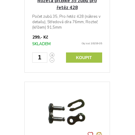
Rozeta pitbike 35 zubů pro
řetěz 428
Počet zubů 35, Pro řetěz 428 (nákres v
detailu), Středová díra 76mm, Rozteč
(křížem) 91,5mm
299,- Kč
SKLADEM
Obj. kód:
10159-35
KOUPIT