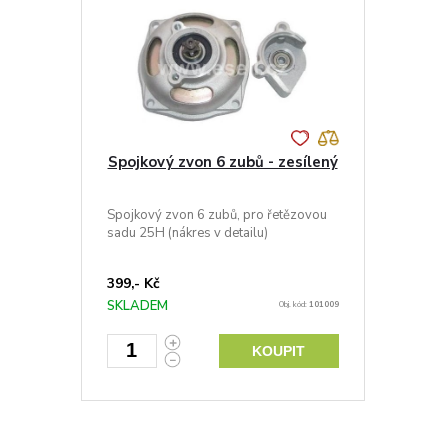
Spojkový zvon 6 zubů - zesílený
Spojkový zvon 6 zubů, pro řetězovou
sadu 25H (nákres v detailu)
399,- Kč
SKLADEM
Obj. kód:
101009
KOUPIT