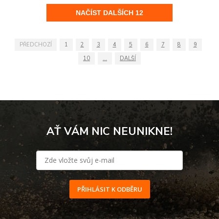
PŘEDCHOZÍ
1
2
3
4
5
6
7
8
9
10
...
DALŠÍ
AŤ VÁM NIC NEUNIKNE!
PŘIHLÁSIT K ODBĚRU