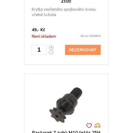
zvon
Krytka zesíleného spojkového zvonu
včetně ložiska
49,- Kč
Není skladem
Obj. kód:
101009-5
REZERVOVAT
Pastorek 7 zubů M10 řetěz 25H