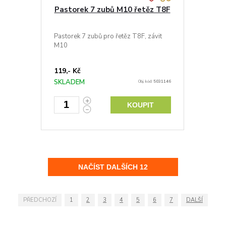
Pastorek 7 zubů M10 řetěz T8F
Pastorek 7 zubů pro řetěz T8F, závit
M10
119,- Kč
SKLADEM
Obj. kód:
5031146
KOUPIT
PŘEDCHOZÍ
1
2
3
4
5
6
7
DALŠÍ