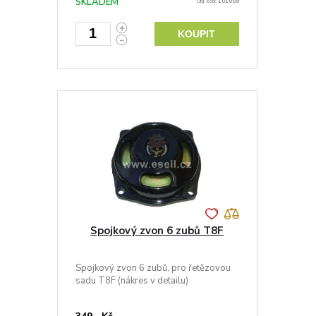
SKLADEM
Obj. kód:
101009
KOUPIT
Spojkový zvon 6 zubů T8F
Spojkový zvon 6 zubů, pro řetězovou
sadu T8F (nákres v detailu)