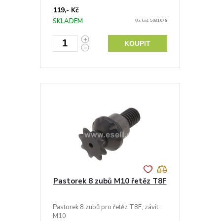
119,- Kč
SKLADEM
Obj. kód:
5031078
KOUPIT
Pastorek 8 zubů M10 řetěz T8F
Pastorek 8 zubů pro řetěz T8F, závit
M10