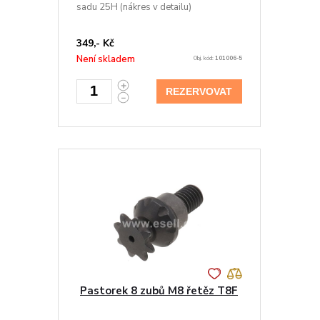
sadu 25H (nákres v detailu)
349,- Kč
Není skladem
Obj. kód:
101006-5
REZERVOVAT
Pastorek 8 zubů M8 řetěz T8F