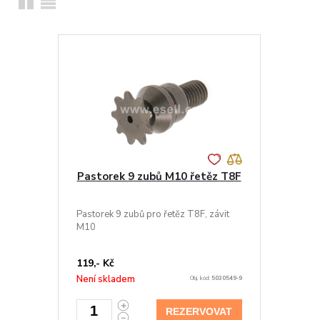
Pastorek 9 zubů M10 řetěz T8F
Pastorek 9 zubů pro řetěz T8F, závit
M10
119,- Kč
Není skladem
Obj. kód:
5030549-9
REZERVOVAT