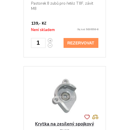
Pastorek 8 zubů pro řetěz T8F, závit
M8
139,- Kč
Není skladem
Obj. kód:
5030550-8
REZERVOVAT
Krytka na zesílený spojkový