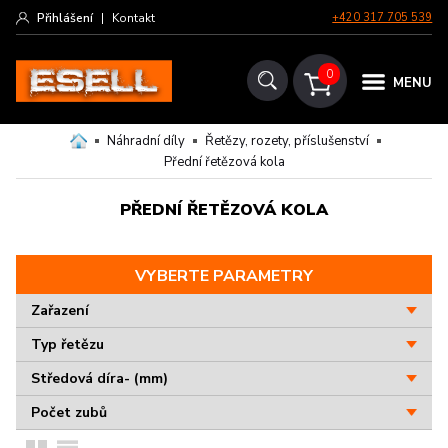
Přihlášení
|
Kontakt
+420 317 705 539
0
MENU
Náhradní díly
Řetězy, rozety, příslušenství
Přední řetězová kola
PŘEDNÍ ŘETĚZOVÁ KOLA
VYBERTE PARAMETRY
Zařazení
Typ řetězu
Středová díra- (mm)
Počet zubů