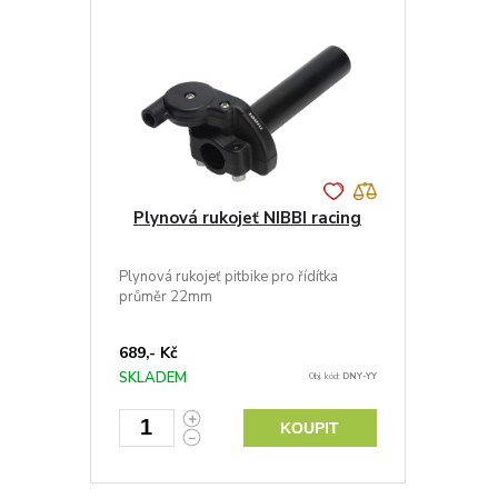
HOME
(NIBBIRACING.EU)
Plynová rukojeť NIBBI racing
Plynová rukojeť pitbike pro řídítka
průměr 22mm
689,- Kč
SKLADEM
Obj. kód:
DNY-YY
KOUPIT