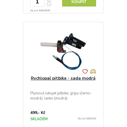
KOUPIT
Obj. kód:
5032535Y
Rychlopal pitbike - sada modrá
Plynová rukojeť pitbike, gripy (černo-
modrá), lanko (modrá)
499,- Kč
SKLADEM
Obj. kód:
5032335