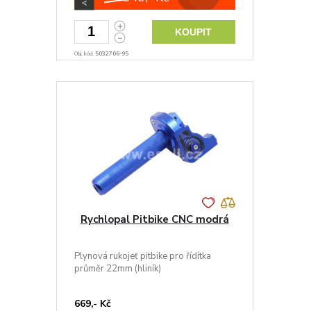
KOUPIT
Obj. kód:
5032706-95
Rychlopal Pitbike CNC modrá
Plynová rukojeť pitbike pro řídítka
průměr 22mm (hliník)
669,- Kč