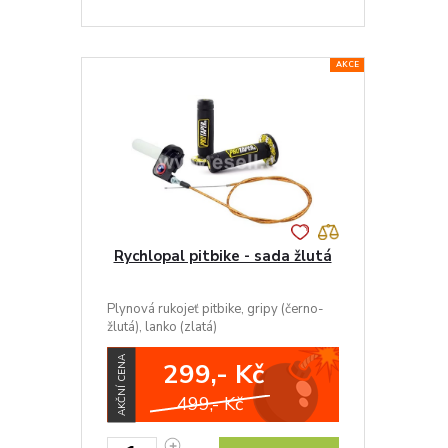
AKCE
Rychlopal pitbike - sada žlutá
Plynová rukojeť pitbike, gripy (černo-
žlutá), lanko (zlatá)
AKČNÍ CENA
299,- Kč
499,- Kč