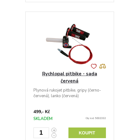
Rychlopal pitbike - sada
červená
Plynová rukojeť pitbike, gripy (černo-
červená), lanko (červená)
499,- Kč
SKLADEM
Obj. kód:
5032332
KOUPIT