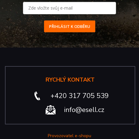
PŘIHLÁSIT K ODBĚRU
RYCHLÝ KONTAKT
+420 317 705 539
info@esell.cz
Provozovatel e-shopu