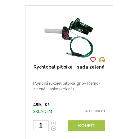
Rychlopal pitbike - sada zelená
Plynová rukojeť pitbike, gripy (černo-
zelená), lanko (zelená)
499,- Kč
SKLADEM
Obj. kód:
5032334
KOUPIT