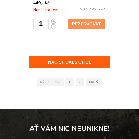
449,- Kč
Není skladem
Obj. kód:
DNY-black-D
REZERVOVAT
PŘEDCHOZÍ
1
2
DALŠÍ
AŤ VÁM NIC NEUNIKNE!