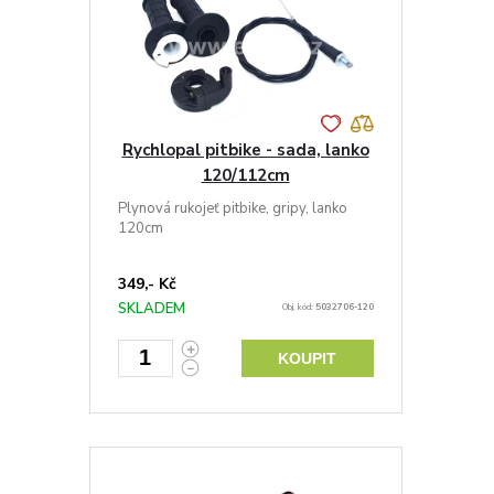
Rychlopal pitbike - sada, lanko
120/112cm
Plynová rukojeť pitbike, gripy, lanko
120cm
349,- Kč
SKLADEM
Obj. kód:
5032706-120
KOUPIT