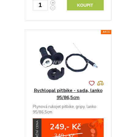
KOUPIT
AKCE
Rychlopal pitbike - sada, lanko
95/86,5cm
Plynová rukojeť pitbike, gripy, lanko
95/86,5cm
AKČNÍ CENA
249,- Kč
349,- Kč