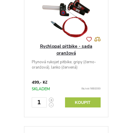
Rychlopal pitbike - sada
oranžová
Plynová rukojeť pitbike, gripy (černo-
oranžová), lanko (červená)
499,- Kč
SKLADEM
Obj. kód:
5032333
KOUPIT