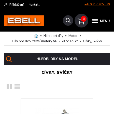
Přihlášení
|
Kontakt
+420 317 705 539
0
MENU
Náhradní díly
Motor
Díly pro dvoutaktní motory NRG 50 cc, 65 cc
Cívky, Svíčky
HLEDEJ DÍLY NA MODEL
CÍVKY, SVÍČKY