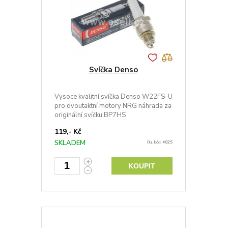
Svíčka Denso
Vysoce kvalitní svíčka Denso W22FS-U
pro dvoutaktní motory NRG náhrada za
originální svíčku BP7HS
119,- Kč
SKLADEM
Obj. kód:
4025
KOUPIT