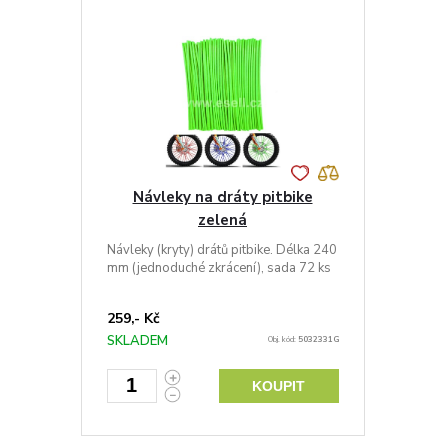
Návleky na dráty pitbike
zelená
Návleky (kryty) drátů pitbike. Délka 240
mm (jednoduché zkrácení), sada 72 ks
259,- Kč
SKLADEM
Obj. kód:
5032331G
KOUPIT