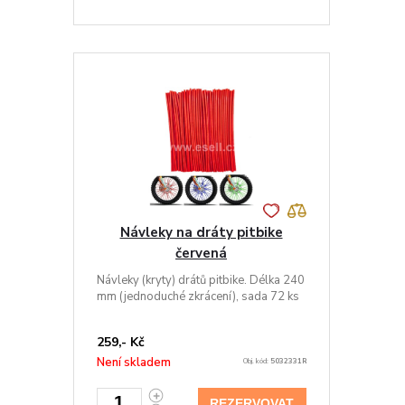
Návleky na dráty pitbike
červená
Návleky (kryty) drátů pitbike. Délka 240
mm (jednoduché zkrácení), sada 72 ks
259,- Kč
Není skladem
Obj. kód:
5032331R
REZERVOVAT