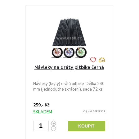
Návleky na dráty pitbike černá
Návleky (kryty) drátů pitbike. Délka 240
mm (jednoduché zkrácení), sada 72 ks
259,- Kč
SKLADEM
Obj. kód:
5032331B
KOUPIT