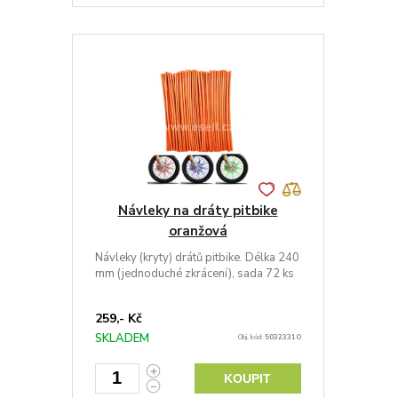
Návleky na dráty pitbike
oranžová
Návleky (kryty) drátů pitbike. Délka 240
mm (jednoduché zkrácení), sada 72 ks
259,- Kč
SKLADEM
Obj. kód:
5032331O
KOUPIT