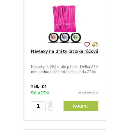
Návleky na dráty pitbike růžová
Návleky (kryty) drátů pitbike. Délka 240
mm (jednoduché zkrácení), sada 72 ks
259,- Kč
SKLADEM
Obj. kód:
5032331P
KOUPIT