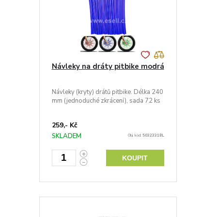
Návleky na dráty pitbike modrá
Návleky (kryty) drátů pitbike. Délka 240
mm (jednoduché zkrácení), sada 72 ks
259,- Kč
SKLADEM
Obj. kód:
5032331BL
KOUPIT