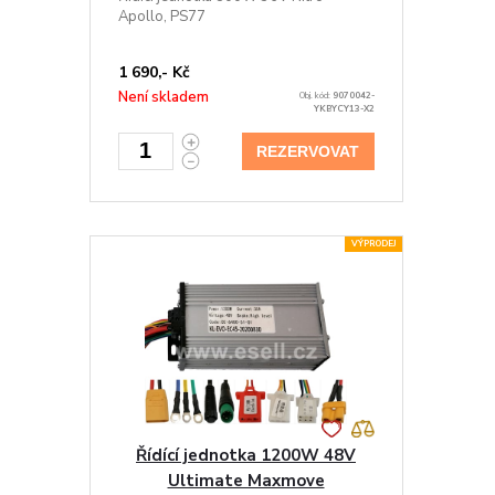
Apollo, PS77
1 690,- Kč
Není skladem
Obj. kód:
9070042-
YKBYCY13-X2
REZERVOVAT
VÝPRODEJ
Řídící jednotka 1200W 48V
Ultimate Maxmove