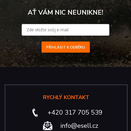
AŤ VÁM NIC NEUNIKNE!
PŘIHLÁSIT K ODBĚRU
RYCHLÝ KONTAKT
+420 317 705 539
info@esell.cz