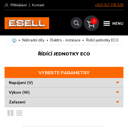
Přihlášení
|
Kontakt
+420 317 705 539
0
MENU
Náhradní díly
Elektro - instalace
Řídící jednotky ECO
ŘÍDÍCÍ JEDNOTKY ECO
VYBERTE PARAMETRY
Napájení (V)
Výkon (W)
Zařazení