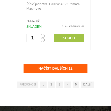
Řídící jednotka 1200W 48V Ultimate
Maxmove
899,- Kč
SKLADEM
Obj. kód:
CE-6400-51-01
KOUPIT
PŘEDCHOZÍ
1
2
3
4
5
DALŠÍ