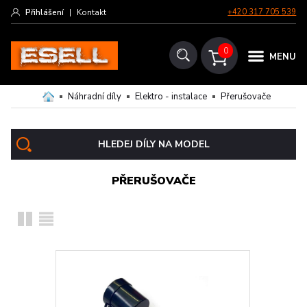
Přihlášení
|
Kontakt
+420 317 705 539
0
MENU
Náhradní díly
Elektro - instalace
Přerušovače
HLEDEJ DÍLY NA MODEL
PŘERUŠOVAČE