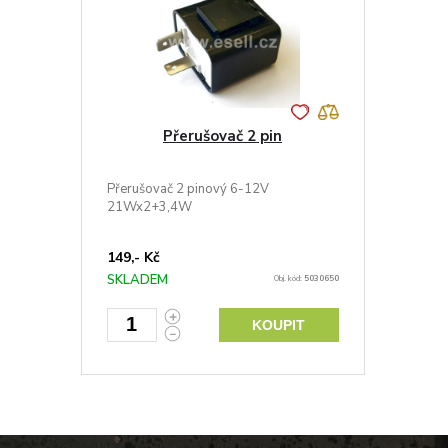
Přerušovač 2 pin
Přerušovač 2 pinový 6-12V
21Wx2+3,4W
149,- Kč
SKLADEM
Obj. kód:
5030650
KOUPIT