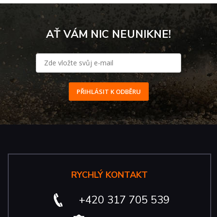
AŤ VÁM NIC NEUNIKNE!
PŘIHLÁSIT K ODBĚRU
RYCHLÝ KONTAKT
+420 317 705 539