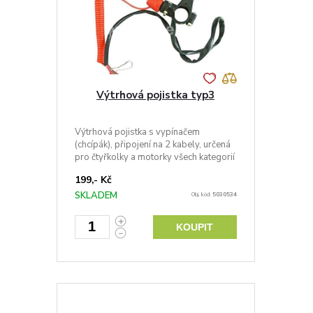
Výtrhová pojistka typ3
Výtrhová pojistka s vypínačem
(chcípák), připojení na 2 kabely, určená
pro čtyřkolky a motorky všech kategorií
199,- Kč
SKLADEM
Obj. kód:
5030534
KOUPIT