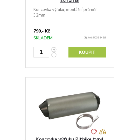
stříbrná
Koncovka výfuku, montážní průměr
32mm
799,- Kč
SKLADEM
Obj. kód:
5032846S
KOUPIT
Koncovka výfuku Pitbike typ4