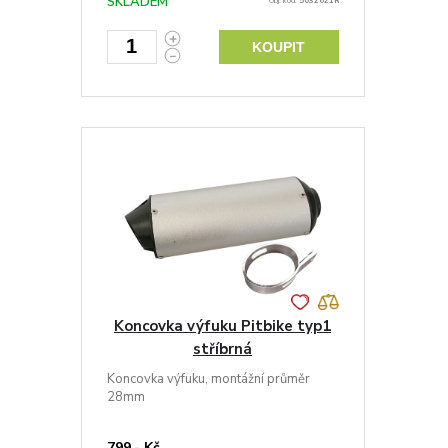
SKLADEM
Obj. kód:
5032621R
KOUPIT
Koncovka výfuku Pitbike typ1
stříbrná
Koncovka výfuku, montážní průměr
28mm
799,- Kč