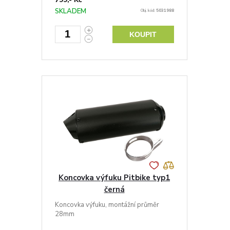
SKLADEM
Obj. kód:
5031988
KOUPIT
Koncovka výfuku Pitbike typ1
černá
Koncovka výfuku, montážní průměr
28mm