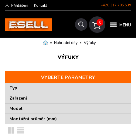
Přihlášení
|
Kontakt
+420 317 705 539
0
MENU
Náhradní díly
Výfuky
VÝFUKY
VYBERTE PARAMETRY
Typ
Zařazení
Model
Montážní průměr (mm)