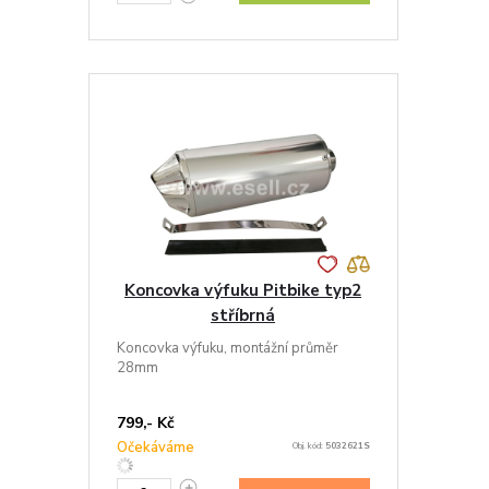
Koncovka výfuku Pitbike typ2
stříbrná
Koncovka výfuku, montážní průměr
28mm
799,- Kč
Očekáváme
Obj. kód:
5032621S