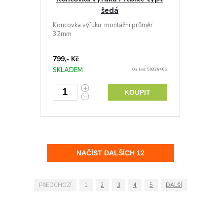
šedá
Koncovka výfuku, montážní průměr
32mm
799,- Kč
SKLADEM
Obj. kód:
5032846G
KOUPIT
PŘEDCHOZÍ
1
2
3
4
5
DALŠÍ