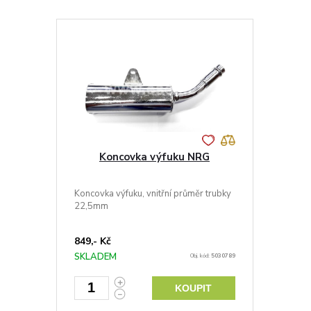
Koncovka výfuku NRG
Koncovka výfuku, vnitřní průměr trubky
22,5mm
849,- Kč
SKLADEM
Obj. kód:
5030789
KOUPIT