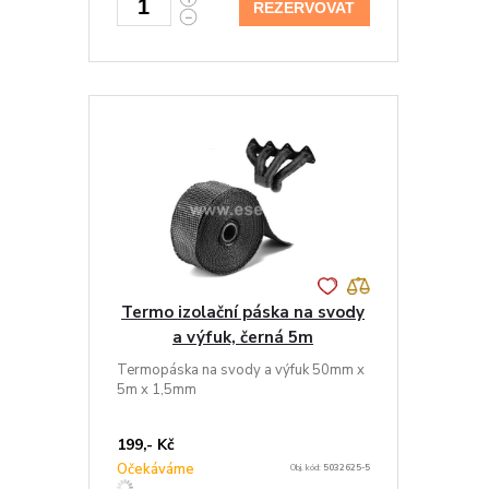
REZERVOVAT
Termo izolační páska na svody
a výfuk, černá 5m
Termopáska na svody a výfuk 50mm x
5m x 1,5mm
199,- Kč
Očekáváme
Obj. kód:
5032625-5