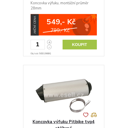
Koncovka výfuku, montážní průměr
28mm
AKČNÍ CENA
549,- Kč
799,- Kč
KOUPIT
Obj. kód:
5031988G
Koncovka výfuku Pitbike typ4