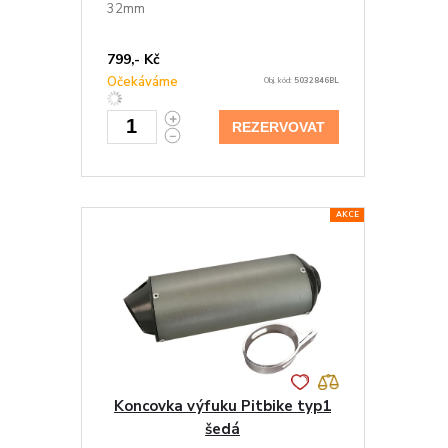
32mm
799,- Kč
Očekáváme
Obj. kód:
5032846BL
REZERVOVAT
AKCE
Koncovka výfuku Pitbike typ1
šedá