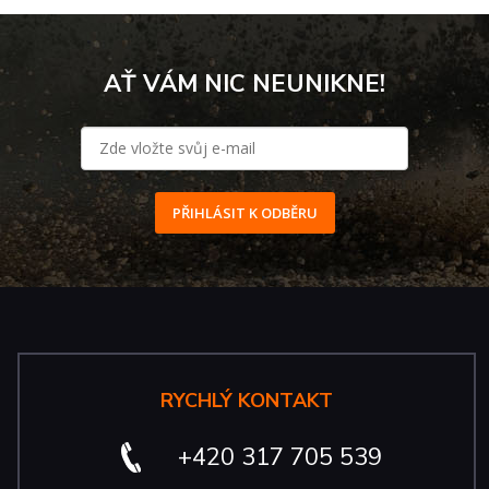
AŤ VÁM NIC NEUNIKNE!
PŘIHLÁSIT K ODBĚRU
RYCHLÝ KONTAKT
+420 317 705 539