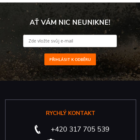
AŤ VÁM NIC NEUNIKNE!
PŘIHLÁSIT K ODBĚRU
RYCHLÝ KONTAKT
+420 317 705 539