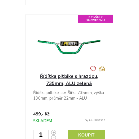
K VIDĚNÍ V
SHOWROOMU
Řídítka pitbike s hrazdou,
735mm, ALU zelená
Řídítka pitbike, atv. Šířka 735mm, výška
130mm, průměr 22mm - ALU
499,- Kč
SKLADEM
Obj. kód:
5032325
KOUPIT