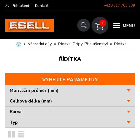
Přihlášení
|
Kontakt
+420 317 705 539
0
MENU
Náhradní díly
Řídítka, Gripy, Příslušenství
Řídítka
ŘÍDÍTKA
VYBERTE PARAMETRY
Montážní průměr (mm)
Celková délka (mm)
Barva
Typ