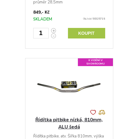
průměr 28,5mm
849,- Kč
SKLADEM
Obj. kód:
5032571S
KOUPIT
K VIDĚNÍ V
SHOWROOMU
Řídítka pitbike nízká, 810mm,
ALU šedá
Řídítka pitbike, atv. Šířka 810mm, výška