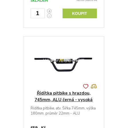
SKLADEM
Obj. kód:
5032570G
KOUPIT
Řídítka pitbike s hrazdou,
745mm, ALU černá - vysoká
Řídítka pitbike, atv. Šířka 745mm, výška
180mm, průměr 22mm - ALU
659,- Kč