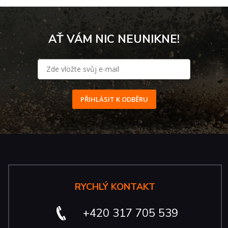
AŤ VÁM NIC NEUNIKNE!
PŘIHLÁSIT K ODBĚRU
RYCHLÝ KONTAKT
+420 317 705 539