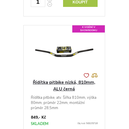
KOUPIT
K VIDĚNÍ V
SHOWROOMU
Řídítka pitbike nízká, 810mm,
ALU černá
Řídítka pitbike, atv. Šířka 810mm, výška
80mm, průměr 22mm, montážní
průměr 28,5mm
849,- Kč
SKLADEM
Obj. kód:
5032571B