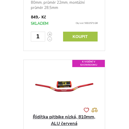
80mm, průměr 22mm, montážní
průměr 28,5mm
849,- Kč
SKLADEM
Obj. kód:
5032571GR
KOUPIT
K VIDĚNÍ V
SHOWROOMU
Řídítka pitbike nízká, 810mm,
ALU červená