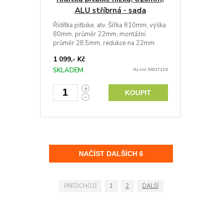
ALU stříbrná - sada
Řídítka pitbike, atv. Šířka 810mm, výška
80mm, průměr 22mm, montážní
průměr 28,5mm, redukce na 22mm
1 099,- Kč
SKLADEM
Obj. kód:
5032711S
KOUPIT
PŘEDCHOZÍ
1
2
DALŠÍ