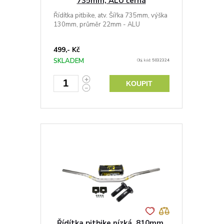
735mm, ALU černá
Řídítka pitbike, atv. Šířka 735mm, výška
130mm, průměr 22mm - ALU
499,- Kč
SKLADEM
Obj. kód:
5032324
KOUPIT
Řídítka pitbike nízká, 810mm,