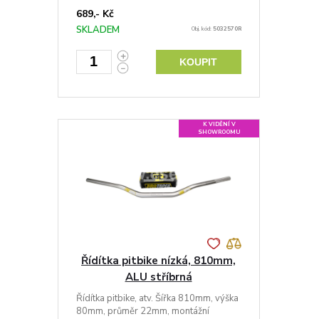
689,- Kč
SKLADEM
Obj. kód:
5032570R
KOUPIT
K VIDĚNÍ V
SHOWROOMU
Řídítka pitbike nízká, 810mm,
ALU stříbrná
Řídítka pitbike, atv. Šířka 810mm, výška
80mm, průměr 22mm, montážní