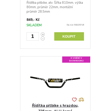
Řídítka pitbike, atv. Šířka 810mm, výška
80mm, průměr 22mm, montážní
průměr 28,5mm
849,- Kč
SKLADEM
Obj. kód:
5032571R
KOUPIT
K VIDĚNÍ V
SHOWROOMU
Řídítka pitbike s hrazdou,