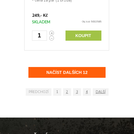
- cena za pár (1 brzda)
249,- Kč
SKLADEM
Obj. kód:
5032585
KOUPIT
PŘEDCHOZÍ
1
2
3
4
DALŠÍ