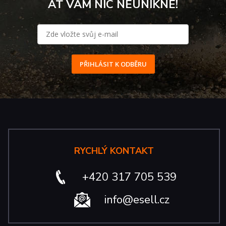
AŤ VÁM NIC NEUNIKNE!
PŘIHLÁSIT K ODBĚRU
RYCHLÝ KONTAKT
+420 317 705 539
info@esell.cz