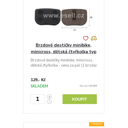
Brzdové destičky minibike,
minicross, dětská čtyřkolka typ
1
Brzdové destičky minibike, minicross,
dětská čtyřkolka - cena za pár (1 brzda)
129,- Kč
SKLADEM
Obj. kód:
101040
KOUPIT
VÝPRODEJ